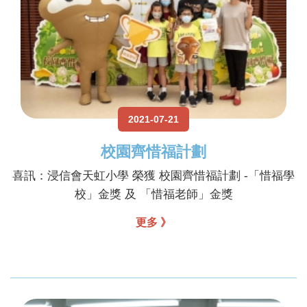
2021-07-21
校園齊惜福計劃
喜訊：浸信會天虹小學 榮獲 校園齊惜福計劃 -「惜福學
校」金獎 及 「惜福老師」金獎
更多 》