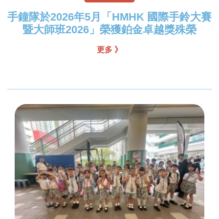
手鐘隊於2026年5月「HMHK 國際手鈴大賽
暨大師班2026」榮獲鉑金卓越獎殊榮
更多 》