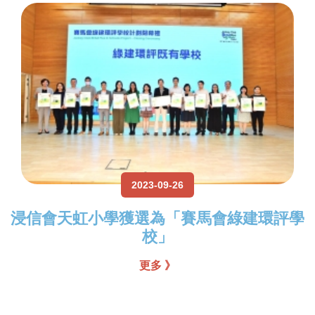
2023-09-26
浸信會天虹小學獲選為「賽馬會綠建環評學
校」
更多 》