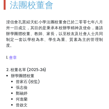
法團校董會
浸信會孔憲紹天虹小學法團校董會已於二零零七年八月
卅一日成立，其目的是秉承本校辦學精神及使命，邀請
辦學團體校董、教師、家長，以至校友及社會人士共同
制定一套以學校為本、學生為重、質素為主的管理制
度。
1.
會章
2. 校董名單 (2025-26)
辦學團體校董
曾家石 (校監)
張志儉
鄭融婷
何進蘭
曾啟文