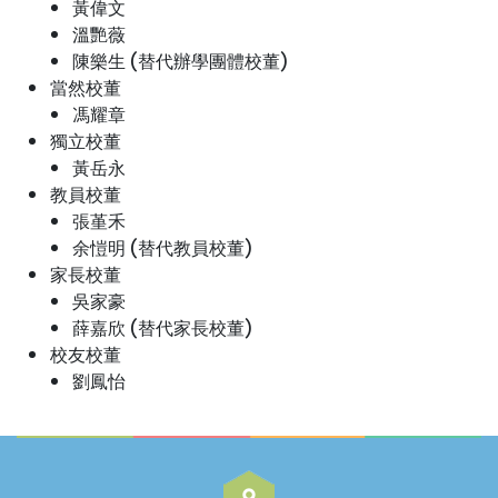
黃偉文
溫艷薇
陳樂生 (替代辦學團體校董)
當然校董
馮耀章
獨立校董
黃岳永
教員校董
張堇禾
余愷明 (替代教員校董)
家長校董
吳家豪
薛嘉欣 (替代家長校董)
校友校董
劉鳳怡