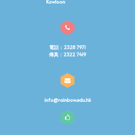
Kowloon
電話：2328 7971
傳真：2322 7419
info@rainbow.edu.hk