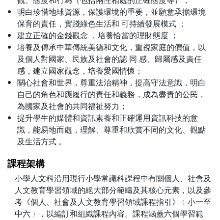
明白珍惜地球資源，保護環境的重要，並願意承擔環境
保育的責任，實踐綠色生活和 可持續發展模式 ；
建立正確的金錢觀念 ，培養恰當的理財態度 ；
培養及傳承中華傳統美德和文化，重視家庭的價值，以
及個人對國家、民族及社會的認 同 感、歸屬感及責任
感，建立國家觀念，培養愛國情懷；
關心社會和世界，尊重法治精神，提高守法意識，明白
自己的角色和應履行的責任和義務，成為盡責的公民，
為國家及社會的共同福祉努力；
提升學生的媒體和資訊素養和正確運用資訊科技的意
識，能易地而處，理解、尊重和欣賞不同的文化、觀點
及生活方式 。
課程架構
小學人文科沿用現行小學常識科課程中有關個人、社會及
人文教育學習領域的絕大部分範疇及其核心元素，以及參
考《個人、社會及人文教育學習領域課程指引》﹙小一至
中六﹚，以編訂和組織課程內容。課程涵蓋六個學習範