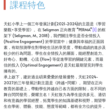
課程特色
天虹小學上一個三年發展計劃(2021-2024)的主題是《學習
樂觀•享受學習》。在 Seligman 正向教育 “PERMA”
[1]
的框
架下 (Seligman, M., 2018)，我們關注學生是否全情投入
(Positive Engagement) 於學習當中；健康與幸福的正面因
素，有助預測學生對學校生活的享受度，帶動成績的進步及
較少的行為問題。學生在全情投入的層面，能經歷創造力、
好奇心、動機、心流 (Flow) 等促進學習的關鍵元素，而最
佳的投入 (Optimal Engagement) 是天虹最期望見到學生
擁有的。
承上啟下，建於過去碩果纍纍的發展優勢，天虹2024-
2027的三年發展計劃主題是《跨越•閃耀》。期望在正向
教育的基礎上，帶動學生跨越自己各方面的限制，在不同的
舞台閃閃發亮，榮耀主名！天虹致力為學生提供多元、適切
和有意義的學習經歷，拓寬學生的知識基礎和視野，期望學
生在學術、體藝、技能、態度等範疇，都有全方位的提升，