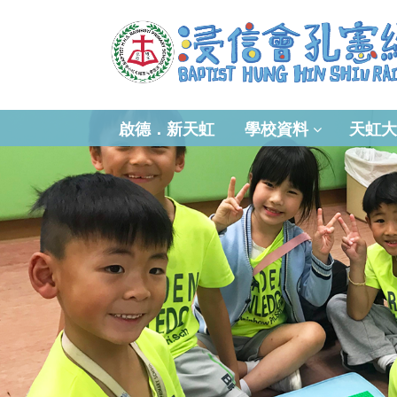
啟德．新天虹
學校資料
天虹大