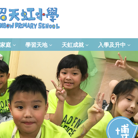
家庭
學習天地
天虹成就
入學及升中
資訊及通訊科技(ICT)