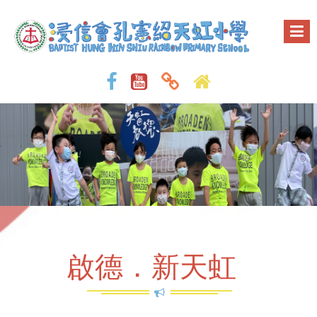
啟德．新天虹