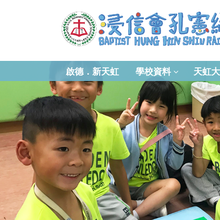
啟德．新天虹
學校資料
天虹大