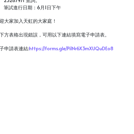
筆試進行日期：6月1日下午
迎大家加入天虹的大家庭！
下方表格出現錯誤，可用以下連結填寫電子申請表。
子申請表連結:
https://forms.gle/Pi1Nr6X3mXUQuDEo8