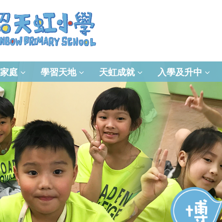
家庭
學習天地
天虹成就
入學及升中
資訊及通訊科技(ICT)