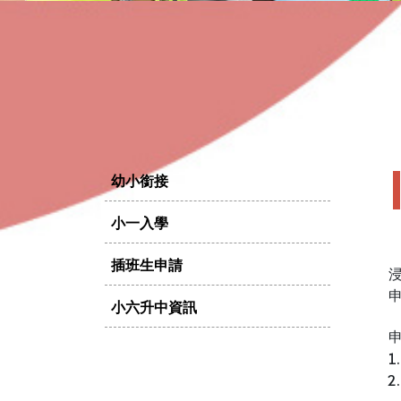
幼小銜接
小一入學
插班生申請
浸
申
小六升中資訊
申