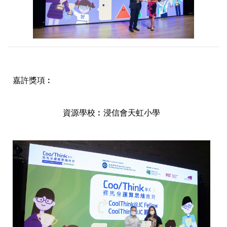
嘉許獎項︰
資源學校︰浸信會天虹小學