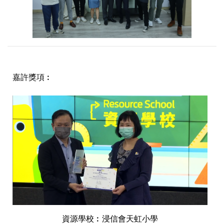
嘉許獎項︰
資源學校︰浸信會天虹小學