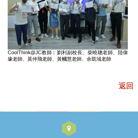
CoolThink@JC教師︰劉利副校長、柴曉聰老師、陸偉
壕老師、莫仲飛老師、黃幗慧老師、余凱域老師
返回