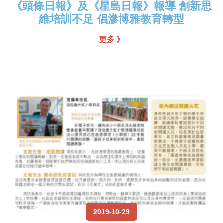
《頭條日報》及《星島日報》報導 創新思
維培訓不足 倡滲博雅教育轉型
更多 》
2019-10-29