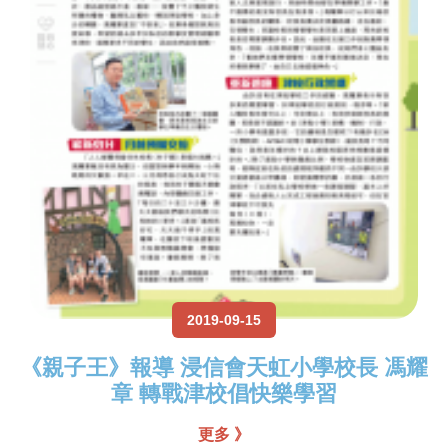
2019-09-15
《親子王》報導 浸信會天虹小學校長 馮耀
章 轉戰津校倡快樂學習
更多 》