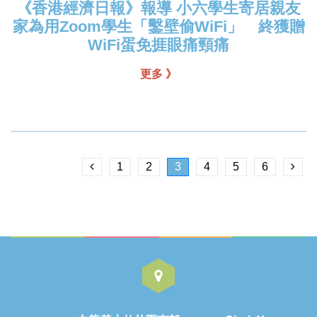
《香港經濟日報》報導 小六學生寄居親友
家為用Zoom學生「鑿壁偷WiFi」 終獲贈
WiFi蛋免捱眼痛頸痛
更多 》
1
2
3
4
5
6