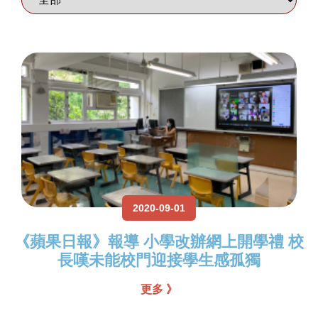
2020-09-01
《蘋果日報》報導 小學改辦網上開學禮 校
長嘆未能校門迎接學生感孤獨
更多 》