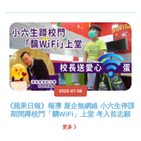
2020-07-08
《蘋果日報》報導 屋企無網絡 小六生停課
期間蹲校門「黐WiFi」上堂 考入首志願
更多 》