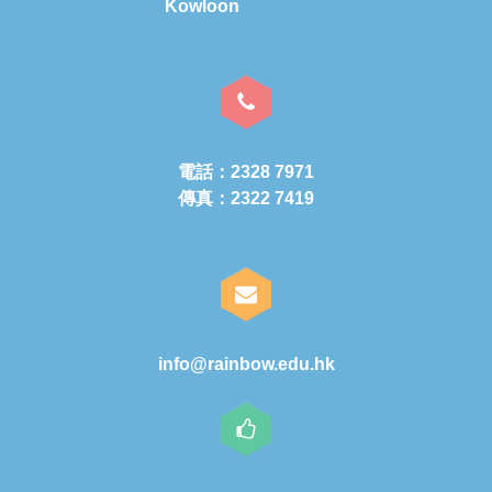
Kowloon
電話：2328 7971
傳真：2322 7419
info@rainbow.edu.hk