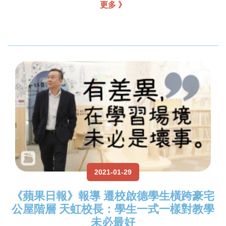
更多 》
2021-01-29
《蘋果日報》報導 遷校啟德學生橫跨豪宅
公屋階層 天虹校長：學生一式一樣對教學
未必最好