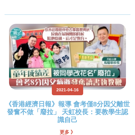
2021-04-16
《香港經濟日報》報導 會考僅8分因父離世
發奮不做「廢拉」 天虹校長：要教學生認
識自己
更多 》