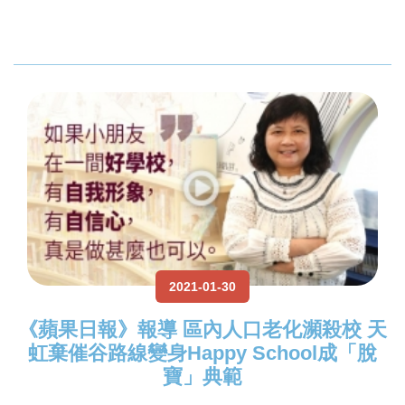
2021-01-30
《蘋果日報》報導 區內人口老化瀕殺校 天
虹棄催谷路線變身Happy School成「脫
寶」典範