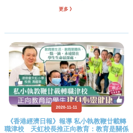
更多 》
2020-11-11
《香港經濟日報》報導 私小執教鞭廿載轉
職津校 天虹校長推正向教育：教育是關係