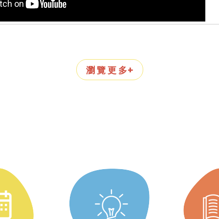
瀏 覽 更 多+