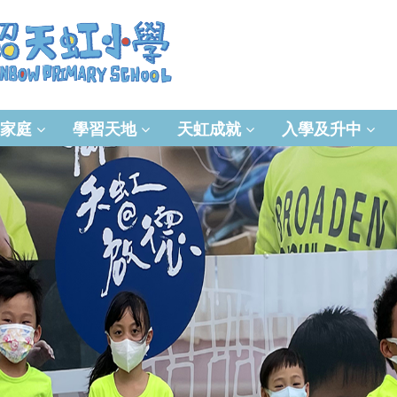
家庭
學習天地
天虹成就
入學及升中
資訊及通訊科技(ICT)