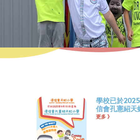
學校已於202
信會孔憲紹天
更多 》