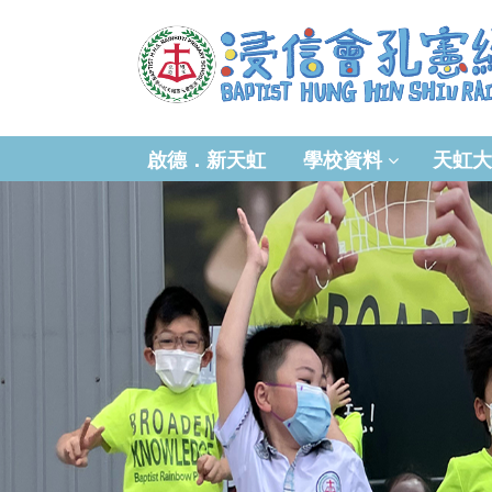
啟德．新天虹
學校資料
天虹大