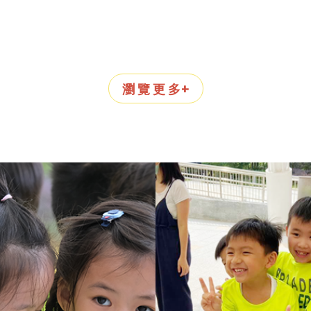
瀏 覽 更 多+