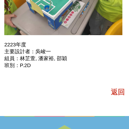
2223年度
主要設計者：吳峻一
組員：林芷萱, 潘家裕, 邵穎
班別：P.2D
返回