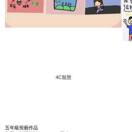
4C殷慇
五年級視藝作品