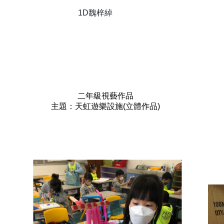
1D魏梓綽
二年級視藝作品
主題：天虹遊樂設施(立體作品)