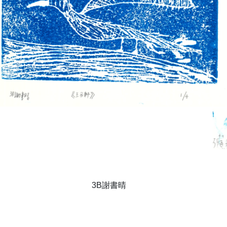
3B謝書晴