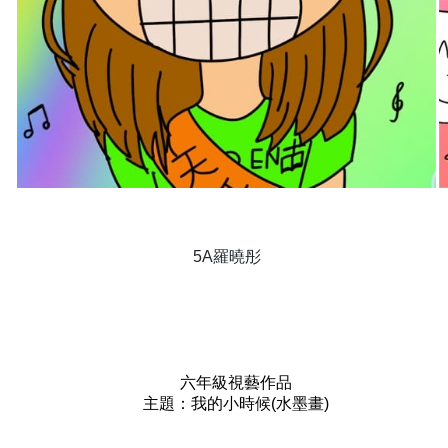
5A羅曉彤
六年級視藝作品
主題：我的小時候(水墨畫)