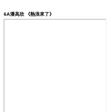
6A潘高欣 《熱浪來了》