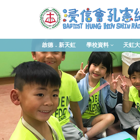
啟德．新天虹
學校資料
天虹大