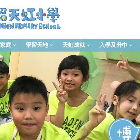
家庭
學習天地
天虹成就
入學及升中
資訊及通訊科技(ICT)