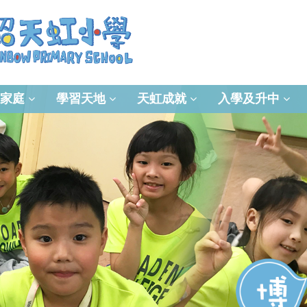
家庭
學習天地
天虹成就
入學及升中
資訊及通訊科技(ICT)