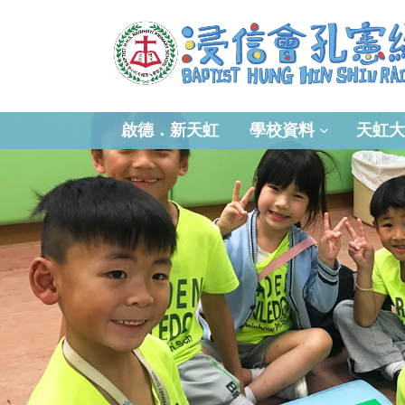
啟德．新天虹
學校資料
天虹大