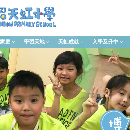
家庭
學習天地
天虹成就
入學及升中
資訊及通訊科技(ICT)