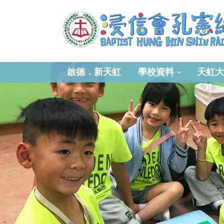
啟德．新天虹
學校資料
天虹大