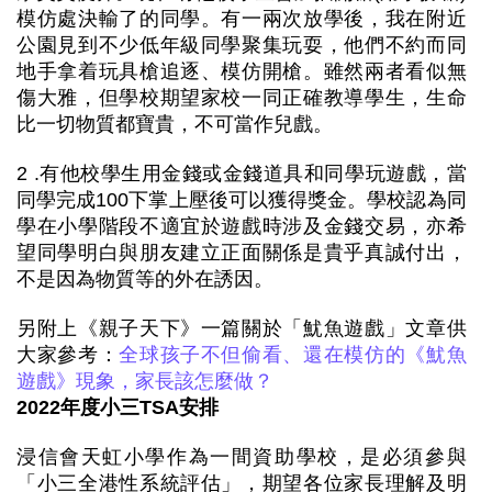
模仿處決輸了的同學。有一兩次放學後，我在附近
公園見到不少低年級同學聚集玩耍，他們不約而同
地手拿着玩具槍追逐、模仿開槍。雖然兩者看似無
傷大雅，但學校期望家校一同正確教導學生，生命
比一切物質都寶貴，不可當作兒戲。
2 .有他校學生用金錢或金錢道具和同學玩遊戲，當
同學完成100下掌上壓後可以獲得獎金。學校認為同
學在小學階段不適宜於遊戲時涉及金錢交易，亦希
望同學明白與朋友建立正面關係是貴乎真誠付出，
不是因為物質等的外在誘因。
另附上《親子天下》一篇關於「魷魚遊戲」文章供
大家參考：
全球孩子不但偷看、還在模仿的《魷魚
遊戲》現象，家長該怎麼做？
2022年度小三TSA安排
浸信會天虹小學作為一間資助學校，是必須參與
「小三全港性系統評估」，期望各位家長理解及明