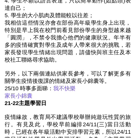
4. 學生不願以語言表達，只以簡單動作(如點頭)表
達自己；
5. 學生的大小肌肉及體能較以往差；
我相信這些情況亦會在部份高年級學生身上出現，
特別是早上我在校門前看見部份學生的身型越來越
「圓潤」，不禁令我擔心他們的健康狀況。年半有
多的疫情確實對學生及成年人帶來很大的挑戰，若
家長發現學生情緒出現問題，請儘快與班主任及本
校社工聯絡尋求協助。
另外，以下兩個連結供家長參考，可以了解更多有
關學生疫情後復課的情緒及家長小錦囊等。
25/10 時事多面睇：
我不快樂
家長小錦囊
21-22主題學習日
疫情緣故，教育局不建議學校舉辦純遊玩性質的旅
行。有見及此，學校早前編排24/11(三)當日活動
時，已經在各年級活動中安排學習元素，所以24/11