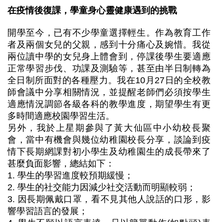
在疫情後復課，學童身心靈健康遇到的挑戰
開學至今，已有不少學童選擇輕生。作為教育工作
者及兩個女兒的父親，感到十分痛心及婉惜。我從
兩位讀中學的女兒身上體會到，停課後學生要適應
正常學習步伐、功課及測驗等，甚至由半日制轉為
全日制所面對的各種壓力。我在10月27日的全校教
師會議中分享相關情況，並提醒老師們必須按學生
適應情況調節各級各科的教學進度，期望學生有更
多時間適應校園學習生活。
另外，我於上星期參與了黃大仙區中小幼校長聚
會，當中有機會與幾位幼稚園校長分享，談論到疫
情下長期網課對初小學生及幼稚園生的成長帶來了
甚麼負面影響，總結如下：
1. 學生的學習進度較預期緩慢；
2. 學生的社交能力因減少社交活動而明顯較弱；
3. 因長期佩戴口罩，看不見其他人說話的口形，影
響學習語言的發展；