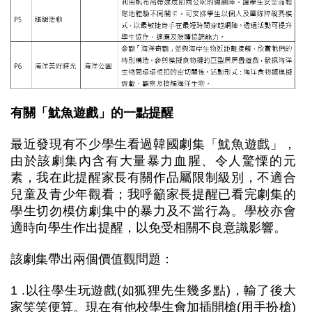
有關「魷魚遊戲」的一點提醒
最近發現有不少學生看過韓國劇集「魷魚遊戲」，
由於該劇集內含有大量暴力血腥、令人驚慄的元
素，我在此提醒家長有關作品屬限制級別，不適合
兒童及青少年觀看；我呼籲家長提醒已看完劇集的
學生切勿模仿劇集中的暴力及不當行為。學校亦會
適時向學生作出提醒，以免受相關不良意識影響。
該劇集帶出兩個價值觀問題：
1 .以往學生玩遊戲(如狐狸先生幾多點)，輸了後大
家笑笑便算。現在有他校學生會加插開槍(用手扮槍)