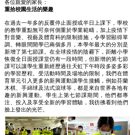
各位親愛的家長：
重拾校園生活的樂趣
在過去一年多的反覆停止面授或半日上課下，學校
的教學重點無可奈何側重於學業範疇，加上疫情下
對音樂、視藝及體育科的限制措施，令學習顯得單
調。轉眼間開學已兩個多月，本學年最大的分別是
新增了第七節課。在全球疫情的陰霾下，距離小學
恢復全日面授課堂仍有一段時間，但新增的第七節
課可以讓學生重新經歷過往天虹下午時段多姿多彩
的學習歷程。受活動時間及場地的限制，我們在體
育單元引入更多的新興運動讓學生接觸，例如芬蘭
木棋、手綿球及法式滾球等，都是來自世界各地有
趣的新興運動。學生上第七節課期間，他們都專
注、投入及享受全新的學習體驗，我彷彿看到他們
臉上發出的光芒。