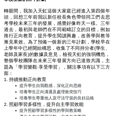
轉眼間，我加入天虹這個大家庭已經進入第四個年
頭，回想三年前我以新任校長角色帶領同工們去思
考學校未來三年的發展，感覺好像昨天一樣。三年
過去，最初與老師們在不同範疇訂立的目標，例如
推行正向教育，提升學生閲讀興趣，改善學與教等
漸見果效。為了預備一個新的三年計劃，學校早在
上學年中已經開始構思，收集了不同持分者(學生、
老師及家長)的數據及意見，檢視天虹的強弱機危，
整個學校團隊在未來三年發展方向已達致共識，主
題為「學習樂觀‧享受學習」，關注事項有以下三方
面：
1. 持續推動正向教育
提升學生自我觀感，深化正向思維
培養學生正向溝通及處理衝突技巧
培養學生尊重他人及守法守規的良好品格
2. 照顧學習多樣性，提升自主學習效能
提升照顧學習多樣性的學與教策略