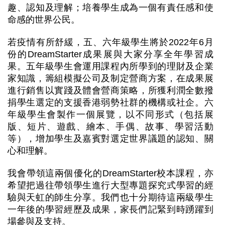
趣、認知及理解；培養學生成為一個有責任感和使
命感的世界公民。
若疫情有所舒緩，五、六年級學生將於2022年6月
份的DreamStarter成果展與大家分享全年學習成
果。五年級學生會運用課程內所學到的理財及企業
家知識，籌組模擬公司及制定營商方案，在成果展
進行銷售以實踐及體會營商策略，所獲利潤全數撥
捐學生選定的支援香港弱勢社群的機構或社企。六
年級學生會製作一個展覽，以不同形式（包括展
版、短片、遊戲、繪本、手偶、故事、學習活動
等），增加學生及嘉賓對選定世界議題的認知、關
心和理解。
我會帶領這兩個優化的DreamStarter校本課程，亦
希望把過往帶領學生進行大型專題探究式學習的經
驗與天虹的師生分享。我們也十分期待這兩級學生
一年後的學習經歷及成果，家長們記緊到時踴躍到
場參與及支持。