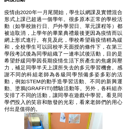
疫情由2020年一月尾開始，學生以網課及實體混合
形式上課已超過一個學年。很多原本正常的學校活
動（如學校旅行日、戶外學習日、單元課程等）都
被迫取消，上學年的畢業典禮最後更因為疫情而以
網上形式進行。有見及此，學校希望藉疫情稍為緩
和，全校學生可以回校半天面授的條件下，在第三
學段考試後為同學組織了一連串試後活動，目的是
希望舒緩同學因長期疫情生活下所產生的焦慮與壓
力，補足同學半天上課所失去的多元學習機會。感
謝不同的科組老師為各級同學預備多姿多彩的活
動，例如STEM的動手造學習活動、不同的新興運
動、塗鴉(GRAFFITI)體驗活動等。另外，各科組亦
安排了不同的活動，讓同學在遊戲中學習。看見同
學們投入的笑容和散發的光彩，看來老師們的用心
付出是值得的。