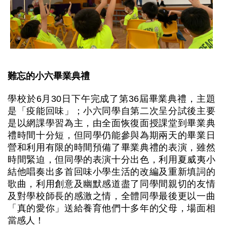
難忘的小六畢業典禮
學校於6月30日下午完成了第36屆畢業典禮，主題
是「疫能回味」；小六同學自第二次呈分試後主要
是以網課學習為主，由全面恢復面授課堂到畢業典
禮時間十分短，但同學仍能參與為期兩天的畢業日
營和利用有限的時間預備了畢業典禮的表演，雖然
時間緊迫，但同學的表演十分出色，利用夏威夷小
結他唱奏出多首回味小學生活的改編及重新填詞的
歌曲，利用創意及幽默感道盡了同學間親切的友情
及對學校師長的感激之情，全體同學最後更以一曲
「真的愛你」送給養育他們十多年的父母，場面相
當感人！