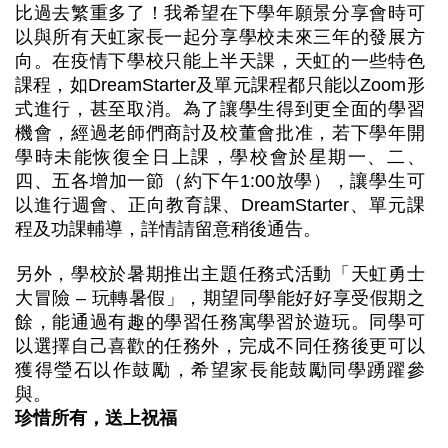
比過去繁重多了！我希望在下學年願景分享會時可
以與所有天虹家長一起分享學校未來三年的發展方
向。在疫情下學校只能上半天課，天虹的一些特色
課程，如DreamStarter及單元課程都只能以Zoom形
式進行，甚至取消。為了讓學生得到更全面的學習
機會，經過老師們商討及校董會批准，若下學年開
學時未能恢復全日上課，學校會於星期一、二、
四、五各增加一節（約下午1:00放學），讓學生可
以進行週會、正向教育課、DreamStarter、單元課
程及功課輔導，詳情請留意稍後通告。
另外，學校於暑期推出主題任務式活動「天虹勇士
大冒險 – 玩轉暑假」，期望同學能好好享受假期之
餘，能通過有趣的學習任務寓學習於遊玩。同學可
以選擇自己喜歡的任務外，完成不同任務後更可以
獲得瑩石以作鼓勵，希望家長能鼓勵同學踴躍參
與。
珍惜所有，送上祝福