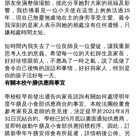
朋友坐滿整個場館，彼此分享她對大家的祝福及影
響，我彷彿看見一位小天使在這世上匆匆活過15
年，現在已無憂無慮地在主的身旁享受主愛。最令
我深刻的是家人表示與她的相處沒有任何遺憾，只
嫌相處時間太短。
短時間內我失去了一位良師及一位愛徒，讓我重新
思考人生的意義。希望每一位的天虹師生及家長，
好好珍惜眼前人，不應為了一時之氣，說了或做了
會令自己後悔的說話和事情，好好與家人，特別是
你的孩子活好每一天。
有關本校午膳供應商事宜
學校較早前發出通告向家長諮詢有關如何處理明年
度午膳及小食部供應商合約事宜。本校法團校董會
參考家長及老師的意見後，決定提早於2021年8月
31日完結合約。學校已於5月底以書面通知供應商，
並即時啟動午膳及小食部供應招標程序。因此，訂
購新學年午膳安排會有所延遲，詳情稍後公佈。另