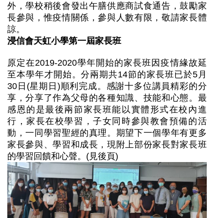
外，學校稍後會發出午膳供應商試食通告，鼓勵家
長參與，惟疫情關係，參與人數有限，敬請家長體
諒。
浸信會天虹小學第一屆家長班
原定在2019-2020學年開始的家長班因疫情緣故延
至本學年才開始。分兩期共14節的家長班已於5月
30日(星期日)順利完成。感謝十多位講員精彩的分
享，分享了作為父母的各種知識、技能和心態。最
感恩的是最後兩節家長班能以實體形式在校內進
行，家長在校學習，子女同時參與教會預備的活
動，一同學習聖經的真理。期望下一個學年有更多
家長參與、學習和成長，現附上部份家長對家長班
的學習回饋和心聲。(見後頁)