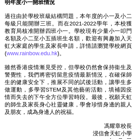
明年度小一開班情況
過往由於學校班級結構問題，本年度的小一及小二
每級只能開辦三班。而在2021-2022學年，本校獲
教育局核准開辦四班小一。學校現有少量小一叩門
名額及小二至小五插班生名額，歡迎有興趣加入天
虹大家庭的學生及家長申請，詳情請瀏覽學校網頁
(
www.rainbow.edu.hk
)。
雖然香港疫情漸見受控，但學校仍然會保持衞生及
警覺性，我們將密切留意疫情最新情況，在確保師
生的健康安全下，推展不同的試後活動，讓學生多
做運動，多學習STEM及其他藝術活動，填補因疫
情而失去的下午全方位學習時段。最後，祝願天虹
的師生及家長身心社靈健康，學會珍惜身邊的親人
及朋友，成為身邊人的祝福。
馮耀章校長
浸信會天虹小學