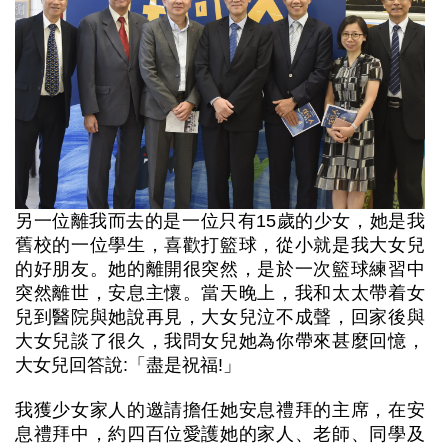
另一位離我而去的是一位只有15歲的少女，她是我
舊校的一位學生，喜歡打籃球，從小就是我大女兒
的好朋友。她的離開很突然，是於一次籃球練習中
突然離世，安息主懷。當天晚上，我和太太帶着女
兒到醫院與她說再見，大女兒泣不成聲，回家後與
大女兒談了很久，我問女兒她為你帶來甚麼回憶，
大女兒回答說:「盡是祝福!」
我獲少女家人的邀請擔任她安息禮拜的主席，在安
息禮拜中，約四百位愛護她的家人、老師、同學及