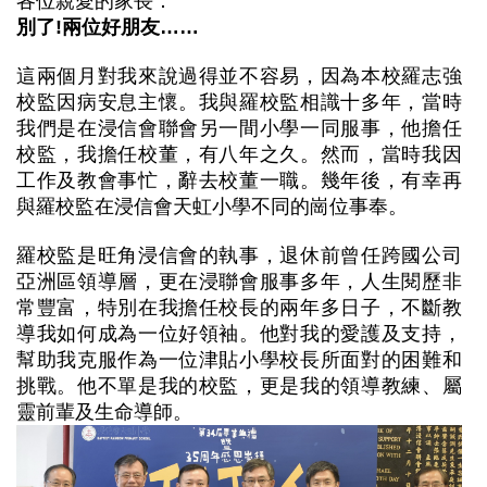
各位親愛的家長：
別了!兩位好朋友……
這兩個月對我來說過得並不容易，因為本校羅志強
校監因病安息主懷。我與羅校監相識十多年，當時
我們是在浸信會聯會另一間小學一同服事，他擔任
校監，我擔任校董，有八年之久。然而，當時我因
工作及教會事忙，辭去校董一職。幾年後，有幸再
與羅校監在浸信會天虹小學不同的崗位事奉。
羅校監是旺角浸信會的執事，退休前曾任跨國公司
亞洲區領導層，更在浸聯會服事多年，人生閱歷非
常豐富，特別在我擔任校長的兩年多日子，不斷教
導我如何成為一位好領袖。他對我的愛護及支持，
幫助我克服作為一位津貼小學校長所面對的困難和
挑戰。他不單是我的校監，更是我的領導教練、屬
靈前輩及生命導師。