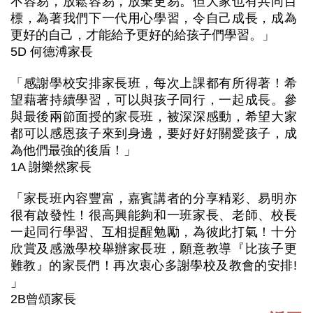
不容易，放鬆容易，放棄更易。但大家也有共同目
標，為著我們下一代用心學習，令自己成長，成為
更好的自己，才能給予更好的給孩子們學習。」
5D 何德溥家長
「感謝學校安排家長班，每次上課都有所得著！希
望藉著持續學習，可以與孩子同行，一起成長。參
與最後兩節面授的家長班，被深深感動，希望大家
都可以感恩孩子來到身邊，要好好好關愛孩子，成
為他們最強的後盾！」
1A 謝樂然家長
「家長班內容豐富，嘉賓講者的分享精彩、易明亦
很有啟發性！很高興能夠和一班家長、老師、校長
一起同行學習、互相提醒勉勵，為彼此打氣！十分
欣賞及感激學校舉辦家長班，願意教導『比孩子更
難教』的家長們！再次衷心多謝學校及教會的安排!
」
2B曾頌家長