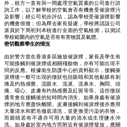
外，校方一直有與一間處理空氣質素的公司進行諮
詢工作，以了解學校的空氣會否有機會受催淚煙污
染影響；經公司初步評估，認為學校受催淚煙影響
的機會很微；但為釋去家長疑慮，學校將請該公司
派員於下周初到本校進行全面的空氣檢測，以測試
學校範圍內的空氣是否有有害物質及氣體。
密切觀察學生的情況
由於警方曾在香港多區施放催淚煙，家長及學生有
可能接觸到催淚煙或相關殘餘物，亦有可能出現不
同的反應。根據衛生防護中心的資料顯示，接觸催
淚煙後一般可出現的徵狀包括眼睛和其他黏膜有刺
痛及灼熱感覺、流眼水、流涎、流鼻水、胸悶、頭
痛、噁心、皮膚有灼熱感覺及紅斑等等。這些徵狀
通常會在接觸後的短時間內消失。如果身處有催淚
煙的地方應盡快離開。皮膚接觸到催淚煙後亦應用
大量清水和肥皂徹底清洗，並更換受污染的衣物，
而眼睛若有不適亦可用大量的清水或生理鹽水沖
洗。如身處於室內地方而附近有催淚煙發放，應關