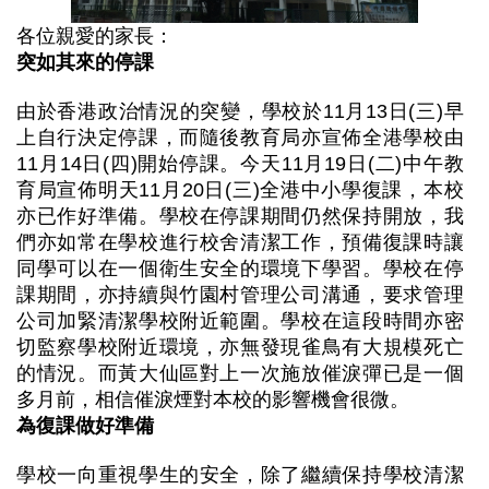
各位親愛的家長：
突如其來的停課
由於香港政治情況的突變，學校於11月13日(三)早
上自行決定停課，而隨後教育局亦宣佈全港學校由
11月14日(四)開始停課。今天11月19日(二)中午教
育局宣佈明天11月20日(三)全港中小學復課，本校
亦已作好準備。學校在停課期間仍然保持開放，我
們亦如常在學校進行校舍清潔工作，預備復課時讓
同學可以在一個衛生安全的環境下學習。學校在停
課期間，亦持續與竹園村管理公司溝通，要求管理
公司加緊清潔學校附近範圍。學校在這段時間亦密
切監察學校附近環境，亦無發現雀鳥有大規模死亡
的情況。而黃大仙區對上一次施放催淚彈已是一個
多月前，相信催淚煙對本校的影響機會很微。
為復課做好準備
學校一向重視學生的安全，除了繼續保持學校清潔