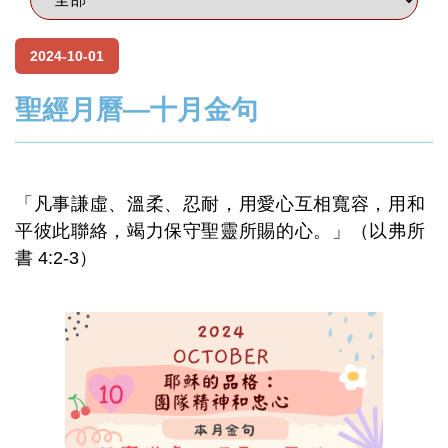
2024-10-01
聖經月曆—十月金句
「凡事謙虛、溫柔、忍耐，用愛心互相寬容，用和
平彼此聯絡，竭力保守聖靈所賜的心。」（以弗所
書 4:2-3）