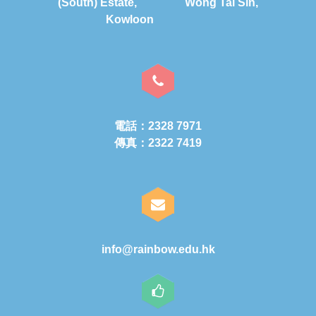
(South) Estate, Wong Tai Sin,
Kowloon
電話：2328 7971
傳真：2322 7419
info@rainbow.edu.hk