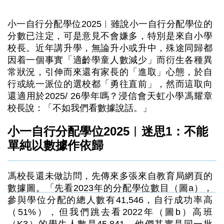
小一自行分配學位2025︳雖說小一自行分配學位的
分數已注定，可是意見不會嫌多，特別是來自小學
校長。近年講升學，無論升小或升中，殊途同歸都
因着一個事實「適齡學童人數減少」而衍生各種異
常狀況，引伸而來還有家長的「進取」心態，於自
行或統一派位的選校都「勇往直前」，然而這取向
還適用於2025/ 26學年嗎？浸信會天虹小學馮耀章
校長說：「不如我們看數據說話。」
小一自行分配學位2025︳迷思1：不能
單純以數據作依歸
馮校長還未做訪問，先傳來多張來自教育局網頁的
數據圖。「先看2023年的分配學位數目（圖a），
參與學位分配的總人數有41,546，自行成功率高
（51%），但我們跳去看2022年（圖b）高班
（K3）的學生人數是45,841，他們其實是同一批