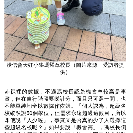
浸信會天虹小學馮耀章校長（圖片來源：受訪者提
供）
赤裸裸的數據，不過馮校長認為機會率較高是事
實，但在自行階段要睇計分，而且只可選一間，也
不能單純地全以數據作依歸。「個人認為，超級名
校縱然說50個學位，但需求永遠超過這數目，所以
即使說『人少咗』，事實又是否真的少了人選擇這
些超級名校呢？」如果要說「機會高」，馮校長倒