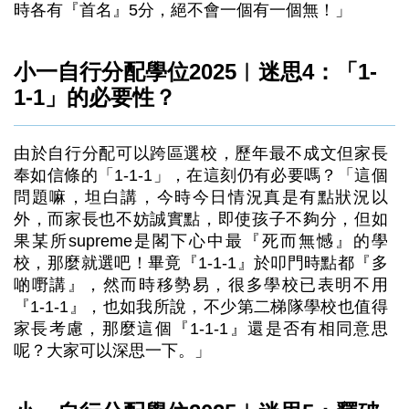
時各有『首名』5分，絕不會一個有一個無！」
小一自行分配學位2025︳迷思4：「1-
1-1」的必要性？
由於自行分配可以跨區選校，歷年最不成文但家長
奉如信條的「1-1-1」，在這刻仍有必要嗎？「這個
問題嘛，坦白講，今時今日情況真是有點狀況以
外，而家長也不妨誠實點，即使孩子不夠分，但如
果某所supreme是閣下心中最『死而無憾』的學
校，那麼就選吧！畢竟『1-1-1』於叩門時點都『多
啲嘢講』，然而時移勢易，很多學校已表明不用
『1-1-1』，也如我所說，不少第二梯隊學校也值得
家長考慮，那麼這個『1-1-1』還是否有相同意思
呢？大家可以深思一下。」