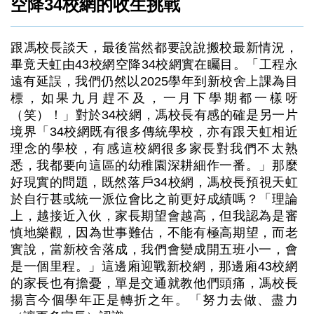
空降34校網的收生挑戰
跟馮校長談天，最後當然都要說說搬校最新情況，
畢竟天虹由43校網空降34校網實在矚目。「工程永
遠有延誤，我們仍然以2025學年到新校舍上課為目
標，如果九月趕不及，一月下學期都一樣呀
（笑）！」對於34校網，馮校長有感的確是另一片
境界「34校網既有很多傳統學校，亦有跟天虹相近
理念的學校，有感這校網很多家長對我們不太熟
悉，我都要向這區的幼稚園深耕細作一番。」那麼
好現實的問題，既然落戶34校網，馮校長預視天虹
於自行甚或統一派位會比之前更好成績嗎？「理論
上，越接近入伙，家長期望會越高，但我認為是審
慎地樂觀，因為世事難估，不能有極高期望，而老
實說，當新校舍落成，我們會變成開五班小一，會
是一個里程。」這邊廂迎戰新校網，那邊廂43校網
的家長也有擔憂，單是交通就教他們頭痛，馮校長
揚言今個學年正是轉折之年。「努力去做、盡力