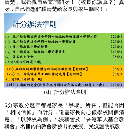
清楚，我都親自致電詢問呀！（校長你講真？）真
呀，自己都想解釋清楚給家長與學生聽呢！」
（d）計分辦法準則
5分宗教分歷年都是家長「爭取」所在，但能否因
「相同信仰」而計分，還需家長向心儀學校問個清
楚。「以我校為例，凡浸聯會及『香港華人基金教
聯會』名冊內的教會所發出的受浸、受洗證明或教