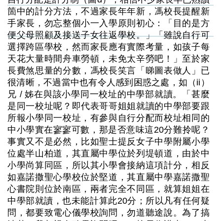
箇中的計分方法，不過家長年年新，馮校長提醒新
手家長，勿忘整個小一入學原則初心：「目的是方
便父母照顧及接送子女往返學校。」「雖說自行可
選擇跨區學校，然而家長應有實際考量，如孩子每
天花大量時間舟車勞頓，未免太辛勞吧！」至於家
長費煞思量的分數，馮校長笑言「睇圖表做人」已
很清晰，不過當中也有令人感到困惑之處，如（ii）
兄 / 姊在與該小學同一校址的中學部就讀。「甚麼
是同一校址呢？即代表哥哥姐姐就讀的中學部要跟
所報小學同一校址，有參與自行分配而校址相同的
中小學實在寥寥可數，那是否意味這20分難拎呢？
事實又不是必然，比如聖士提反女子中學附屬小學
位處半山柏道，其直屬中學位於列堤頓道，由於中
小學尚算同區，所以其小學會接納這項計分，相反
如嘉諾撒聖心學校位於堅道，其直屬中學嘉諾撒聖
心書院則位於南區，兩者完全不同區，就算姐姐在
中學部就讀，也未能計算此20分；所以凡有任何疑
問，都要致電心儀學校詢問，勿道聽途說。為了搞