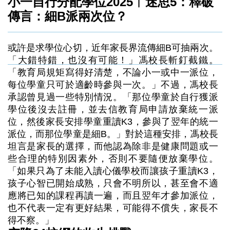
小一自行分配學位2025︳迷思5：釋破
傳言：細B派兩次位？
或許是求學位心切，近年家長界流傳細B可抽兩次。
「大錯特錯，也沒有可能！」馮校長斬釘截鐵。
「教育局規矩寫得好清楚，不論小一或中一派位，
每位學童只可於適齡時參與一次。」不過，馮校長
承認曾見過一些特別情況。「那位學童於自行獲派
學位後沒去註冊，並去信教育局申請放棄統一派
位，然後家長安排學童重讀K3，參與了翌年的統一
派位，而那位學童是細B。」對於這種安排，馮校長
坦言是家長的選擇，而他認為除非是健康問題或一
些合理的特別因素外，否則不要隨便放棄學位。
「如果只為了未能入讀心儀學校而讓孩子重讀K3，
孩子心智已開始成熟，只會不明所以，甚至會不適
應將已知的課程再讀一遍，而且翌年才參加派位，
也不代表一定有更好結果，可能得不償失，家長不
得不察。」