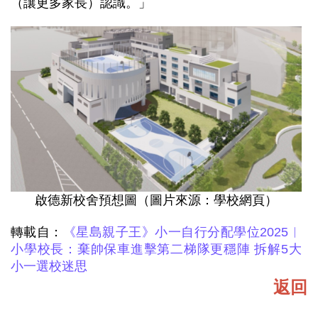
（讓更多家長）認識。」
啟德新校舍預想圖（圖片來源：學校網頁）
轉載自：
《星島親子王》小一自行分配學位2025︳
小學校長：棄帥保車進擊第二梯隊更穩陣 拆解5大
小一選校迷思
返回