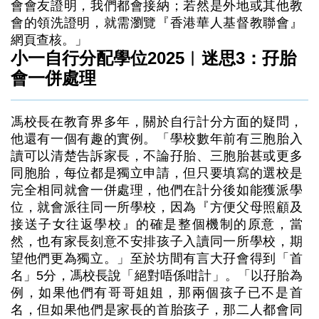
會會友證明，我們都會接納；若然是外地或其他教
會的領洗證明，就需瀏覽『香港華人基督教聯會』
網頁查核。」
小一自行分配學位2025︳迷思3：孖胎
會一併處理
馮校長在教育界多年，關於自行計分方面的疑問，
他還有一個有趣的實例。「學校數年前有三胞胎入
讀可以清楚告訴家長，不論孖胎、三胞胎甚或更多
同胞胎，每位都是獨立申請，但只要填寫的選校是
完全相同就會一併處理，他們在計分後如能獲派學
位，就會派往同一所學校，因為『方便父母照顧及
接送子女往返學校』的確是整個機制的原意，當
然，也有家長刻意不安排孩子入讀同一所學校，期
望他們更為獨立。」至於坊間有言大孖會得到「首
名」5分，馮校長說「絕對唔係咁計」。「以孖胎為
例，如果他們有哥哥姐姐，那兩個孩子已不是首
名，但如果他們是家長的首胎孩子，那二人都會同