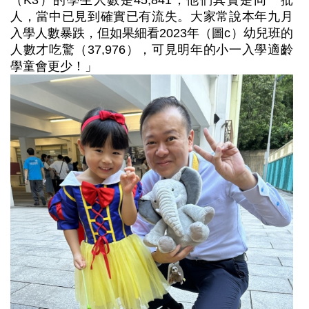
人，當中已見到確實已有流失。大家常說本年九月
入學人數暴跌，但如果細看2023年（圖c）幼兒班的
人數才吃驚（37,976），可見明年的小一入學適齡
學童會更少！」