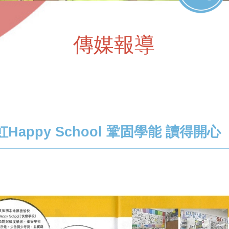
傳媒報導
appy School 鞏固學能 讀得開心