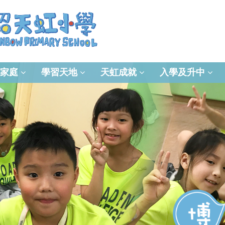
家庭
學習天地
天虹成就
入學及升中
資訊及通訊科技(ICT)