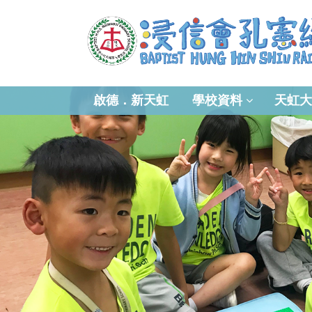
啟德．新天虹
學校資料
天虹大