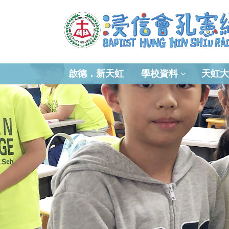
啟德．新天虹
學校資料
天虹大