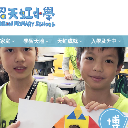
家庭
學習天地
天虹成就
入學及升中
資訊及通訊科技(ICT)