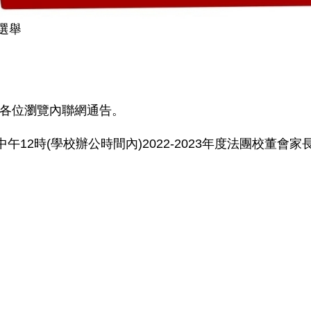
董選舉
各位瀏覽內聯網通告。
中午12時(學校辦公時間內)2022-2023年度法團校董