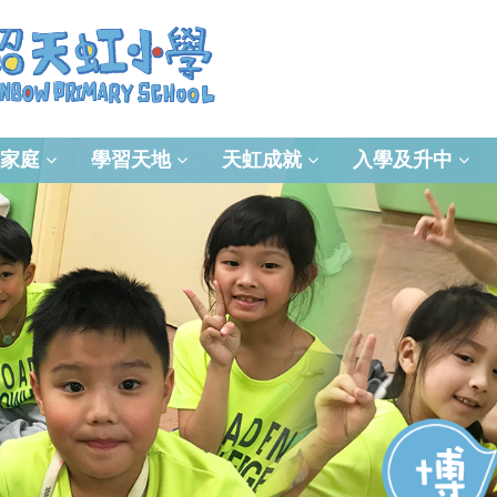
家庭
學習天地
天虹成就
入學及升中
資訊及通訊科技(ICT)