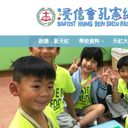
啟德．新天虹
學校資料
天虹大