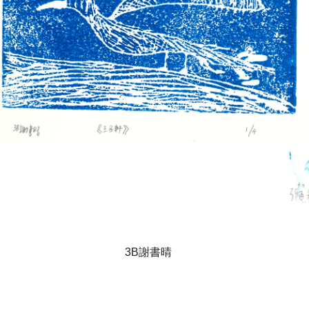
3B謝書晴