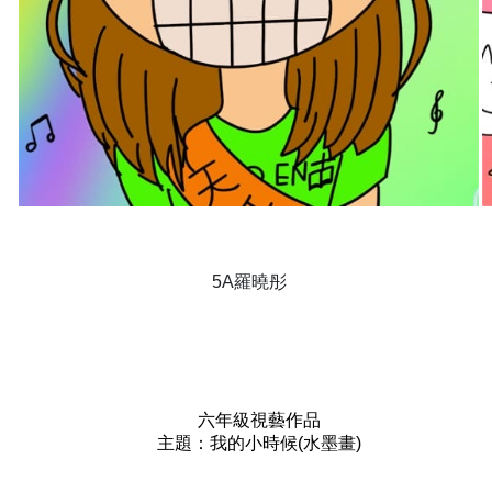
5A羅曉彤
六年級視藝作品
主題：我的小時候(水墨畫)