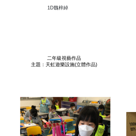
1D魏梓綽
二年級視藝作品
主題：天虹遊樂設施(立體作品)