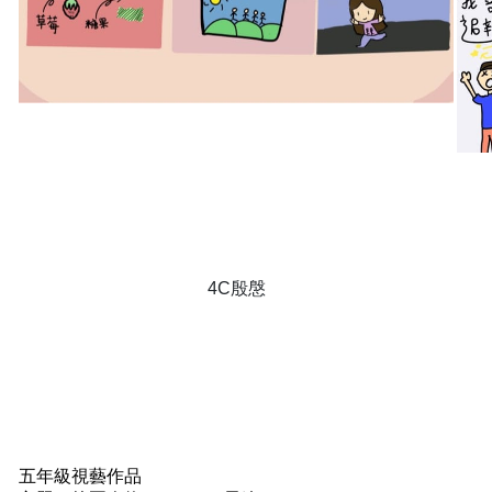
4C殷慇
五年級視藝作品