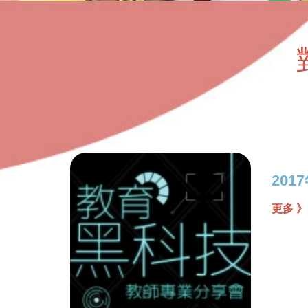
20
更多 》