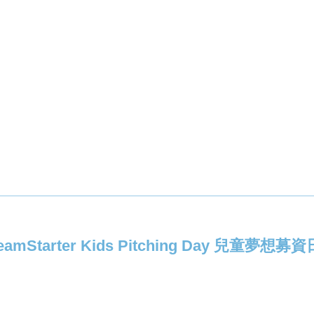
amStarter Kids Pitching Day 兒童夢想募