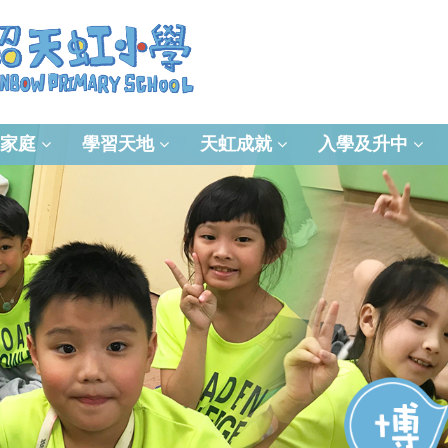
家庭
學習天地
天虹成就
入學及升中
資訊及通訊科技(ICT)