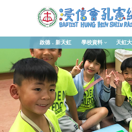
啟德．新天虹
學校資料
天虹大