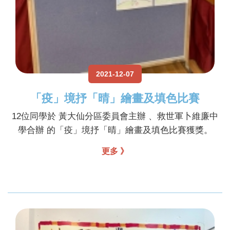
2021-12-07
「疫」境抒「晴」繪畫及填色比賽
12位同學於 黃大仙分區委員會主辦 、救世軍卜維廉中
學合辦 的「疫」境抒「晴」繪畫及填色比賽獲獎。
更多 》