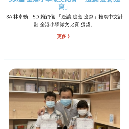
寫」
3A 林卓勳、5D 賴穎儀 「邊讀.邊煮.邊寫」推廣中文計
劃 全港小學徵文比賽 獲獎。
更多 》