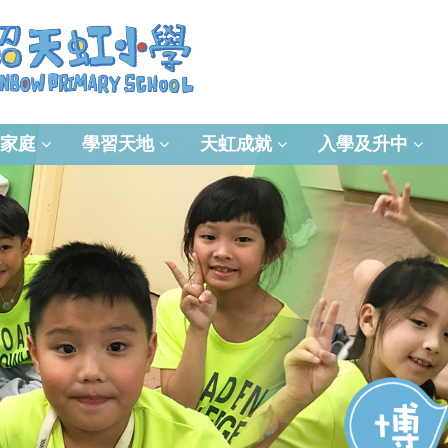
家庭
學習天地
天虹成就
入學及升中
資訊及通訊科技(ICT)