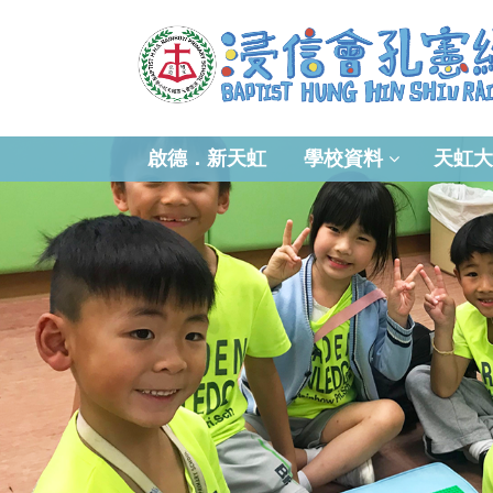
啟德．新天虹
學校資料
天虹大