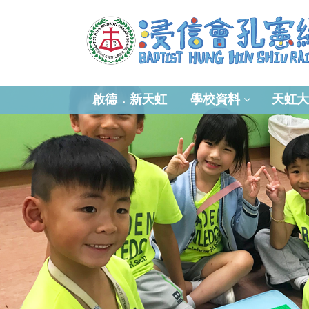
啟德．新天虹
學校資料
天虹大