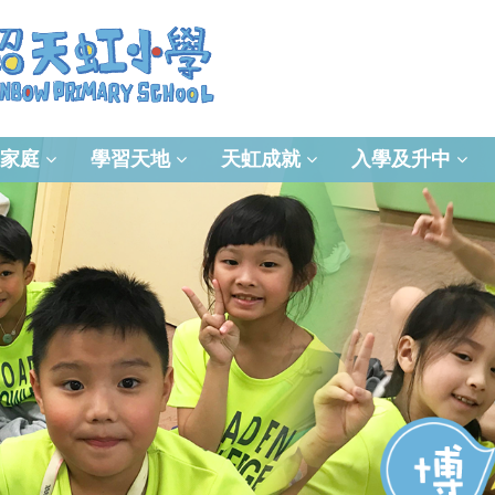
家庭
學習天地
天虹成就
入學及升中
資訊及通訊科技(ICT)