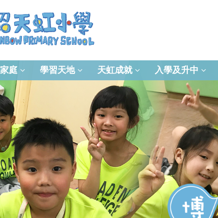
家庭
學習天地
天虹成就
入學及升中
資訊及通訊科技(ICT)