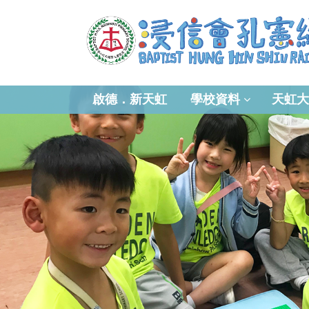
啟德．新天虹
學校資料
天虹大