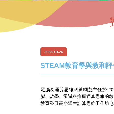
2023-10-26
STEAM教育學與教和評
電腦及運算思維科黃幗慧主任於 2023-10-
腦、數學、常識科推廣運算思維的教學經驗
教育發展高小學生計算思維工作坊 (數