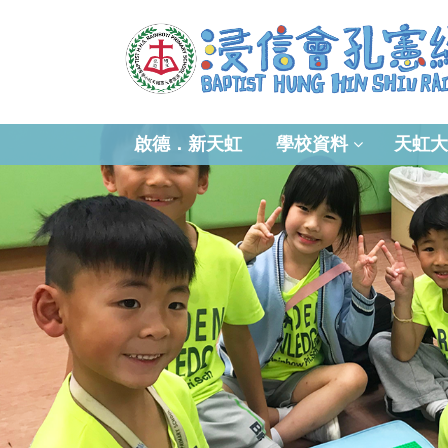
啟德．新天虹
學校資料
天虹大