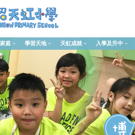
家庭
學習天地
天虹成就
入學及升中
資訊及通訊科技(ICT)