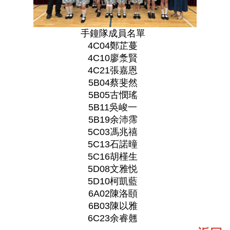
手鐘隊成員名單
4C04鄭芷蔓
4C10廖洜賢
4C21張嘉恩
5B04蔡斐然
5B05古憫瑤
5B11吳峻一
5B19余沛霈
5C03馮兆禧
5C13石諾曈
5C16胡槿生
5D08文雅悦
5D10柯凱藍
6A02陳洛頤
6B03陳以雅
6C23余睿翹