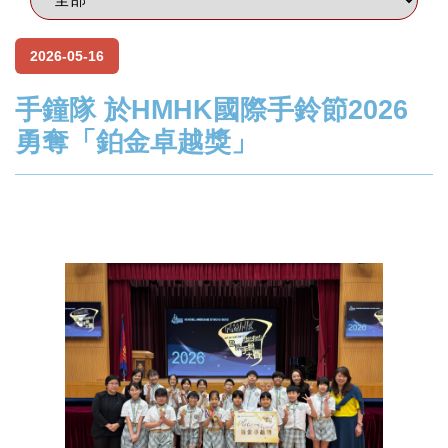
2026-05-16
手鐘隊 於HMHK國際手鈴節2026
勇奪「鉑金卓越獎」