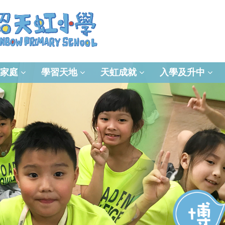
家庭
學習天地
天虹成就
入學及升中
資訊及通訊科技(ICT)