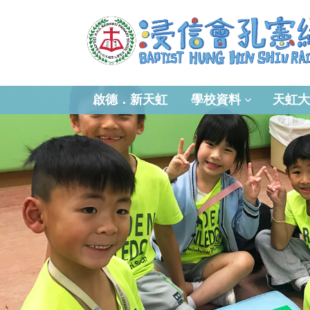
啟德．新天虹
學校資料
天虹大