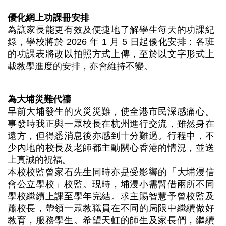
優化網上功課冊安排
為讓家長能更有效及便捷地了解學生每天的功課紀
錄，學校將於 2026 年 1 月 5 日起優化安排：各班
的功課表將改以拍照方式上傳，至於以文字形式上
載教學進度的安排，亦會維持不變。
為大埔災難代禱
早前大埔發生的火災災難，使全港市民深感痛心。
事發時我正與一眾校長在杭州進行交流，雖然身在
遠方，但得悉消息後亦感到十分難過。行程中，不
少內地的校長及老師都主動關心香港的情況，並送
上真誠的祝福。
本校校監曾家石先生同時亦是受影響的「大埔浸信
會公立學校」校監。現時，埔浸小需暫借兩所不同
學校繼續上課至學年完結。求主賜智慧予曾校監及
蕭校長，帶領一眾教職員在不同的局限中繼續做好
教育，服務學生。希望天虹的師生及家長們，繼續