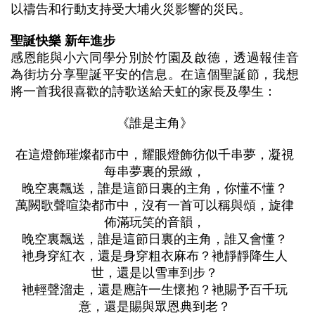
以禱告和行動支持受大埔火災影響的災民。
聖誕快樂
新年進步
感恩能與小六同學分別於竹園及啟德，透過報佳音
為街坊分享聖誕平安的信息。在這個聖誕節，我想
將一首我很喜歡的詩歌送給天虹的家長及學生：
《誰是主角》
在這燈飾璀燦都市中，耀眼燈飾彷似千串夢，凝視
每串夢裏的景緻，
晚空裏飄送，誰是這節日裏的主角，你懂不懂？
萬闕歌聲喧染都市中，沒有一首可以稱與頌，旋律
佈滿玩笑的音韻，
晚空裏飄送，誰是這節日裏的主角，誰又會懂？
衪身穿紅衣，還是身穿粗衣麻布？衪靜靜降生人
世，還是以雪車到步？
衪輕聲溜走，還是應許一生懷抱？衪賜予百千玩
意，還是賜與眾恩典到老？