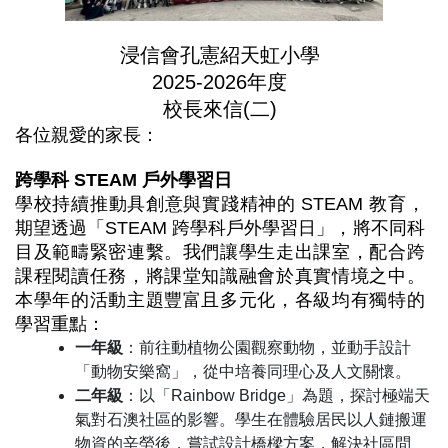
浸信會孔憲紹天虹小學
2025-2026年度
校長來信(二)
各位親愛的家長：
跨學科
STEAM
戶外學習日
學校持續推動具創意與實踐精神的 STEAM 教育，
期望透過「STEAM 跨學科戶外學習日」，將不同科
目及範疇緊密連繫。我們讓學生走出課室，配合跨
課程閱讀任務，將課堂知識融會於真實情境之中。
本學年的活動主題豐富且多元化，各級均有獨特的
學習重點：
一年級
：前往動植物公園觀察動物，並動手設計
「動物安樂窩」，從中培養同理心及人文關懷。
二年級
：以「Rainbow Bridge」為題，探討極端天
氣對石澳社區的影響。學生在體驗居民以人鏈搬運
物資的辛勞後，嘗試設計橋樑方案，解決社區問