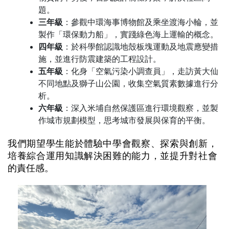
題。
三年級
：參觀中環海事博物館及乘坐渡海小輪，並
製作「環保動力船」，實踐綠色海上運輸的概念。
四年級
：於科學館認識地殼板塊運動及地震應變措
施，並進行防震建築的工程設計。
五年級
：化身「空氣污染小調查員」，走訪黃大仙
不同地點及獅子山公園，收集空氣質素數據進行分
析。
六年級
：深入米埔自然保護區進行環境觀察，並製
作城市規劃模型，思考城市發展與保育的平衡。
我們期望學生能於體驗中學會觀察、探索與創新，
培養綜合運用知識解決困難的能力，並提升對社會
的責任感。