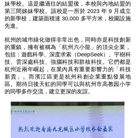
妹學校。這是繼過往的結盟後，本校與內地結盟的
第三間姊妹學校。該校是一所於 2023 年 9 月成立
的新學校，建築面積達 30,000 多平方米，校園設施
先進。
杭州的城巿綠化做得非常出色，同時亦是科技創新
的重鎮，擁有被稱為「杭州六小龍」的頂尖企業，
包括：遊戲科學、深度求索（DeepSeek）、宇樹科
技、雲深處科技、強腦科技和群核科技。它們都是
杭州近兩年崛起，在業內具有重要影響力的「科技
新貴」。而濱江區更是杭州科創企業重點發展地
區。期待日後天虹的同學可以與杭州市高教园小学
的同學多作交流，建立更深的友誼。