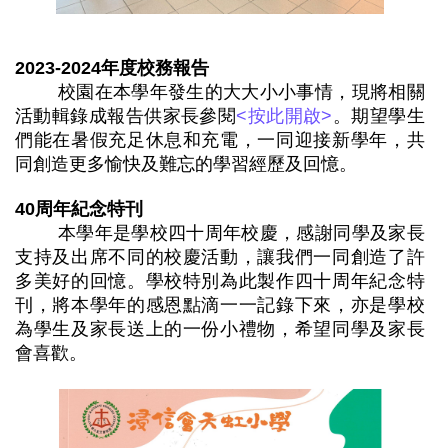
2023-2024
年度校務報告
校園在本學年發生的大大小小事情，現將相關
活動輯錄成報告供家長參閱
<按此開啟>
。期望學生
們能在暑假充足休息和充電，一同迎接新學年，共
同創造更多愉快及難忘的學習經歷及回憶。
40
周年紀念特刊
本學年是學校四十周年校慶，感謝同學及家長
支持及出席不同的校慶活動，讓我們一同創造了許
多美好的回憶。學校特別為此製作四十周年紀念特
刊，將本學年的感恩點滴一一記錄下來，亦是學校
為學生及家長送上的一份小禮物，希望同學及家長
會喜歡。