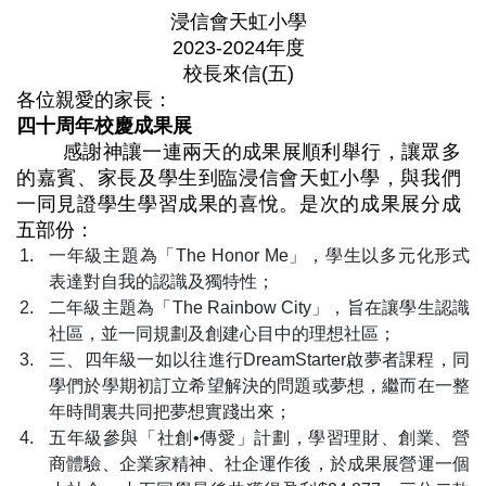
浸信會天虹小學
2023-2024年度
校長來信(五)
各位親愛的家長：
四十周年校慶成果展
感謝神讓一連兩天的成果展順利舉行，讓眾多
的嘉賓、家長及學生到臨浸信會天虹小學，與我們
一同見證學生學習成果的喜悅。是次的成果展分成
五部份：
一年級主題為「The Honor Me」，學生以多元化形式
表達對自我的認識及獨特性；
二年級主題為「The Rainbow City」，旨在讓學生認識
社區，並一同規劃及創建心目中的理想社區；
三、四年級一如以往進行DreamStarter啟夢者課程，同
學們於學期初訂立希望解決的問題或夢想，繼而在一整
年時間裏共同把夢想實踐出來；
五年級參與「社創•傳愛」計劃，學習理財、創業、營
商體驗、企業家精神、社企運作後，於成果展營運一個