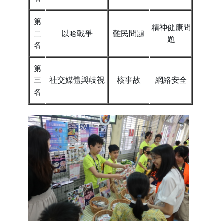
第
精神健康問
二
以哈戰爭
難民問題
題
名
第
三
社交媒體與歧視
核事故
網絡安全
名