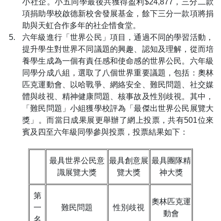
小社企。小五同學最後共獲得盈利$24,877，三分二款
項捐助學校啟德新校舍發展基金，餘下三分一款項將捐
助與天虹合作多年的社企惜食堂。
六年級進行「世界公民」項目，通過不同的學習活動，
提升學生對世界不同議題的興趣、認知及理解，從而培
養學生成為一個有責任感和使命感的世界公民。六年級
同學分成八組，選取了八個世界重要議題，包括：奧林
匹克運動會、以哈戰爭、網絡安全、難民問題、社交媒
體與歧視、精神健康問題、核事故及性別歧視。其中，
「難民問題」小組獲學校評為「最傑出世界公民展覽大
獎」。而當日成果展更舉辦了網上投票，共有501位來
賓及四至六年級同學參與投票，投票結果如下：
最具世界公民意
最具創意展
最具團隊精
識展覽大獎
覽大獎
神大獎
第
奧林匹克運
一
難民問題
性別歧視
動會
名