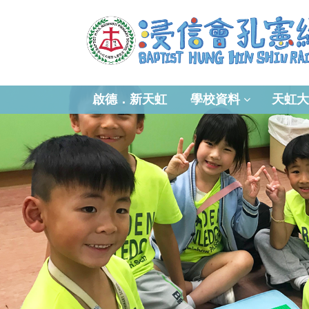
啟德．新天虹
學校資料
天虹大