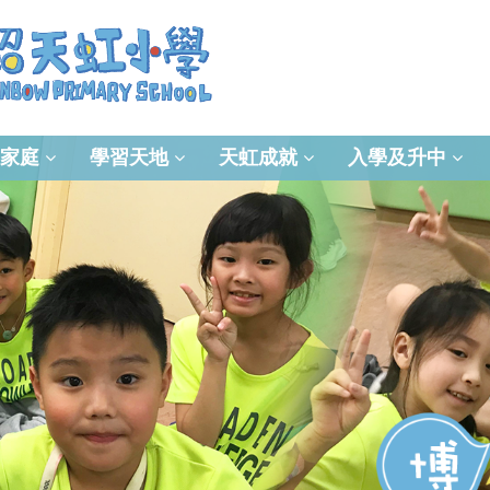
家庭
學習天地
天虹成就
入學及升中
資訊及通訊科技(ICT)