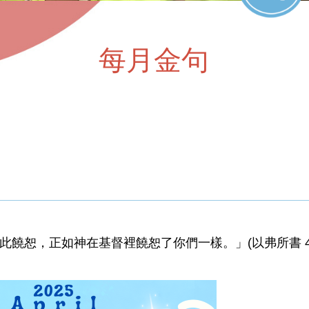
每月金句
饒恕，正如神在基督裡饒恕了你們一樣。」(以弗所書 4: