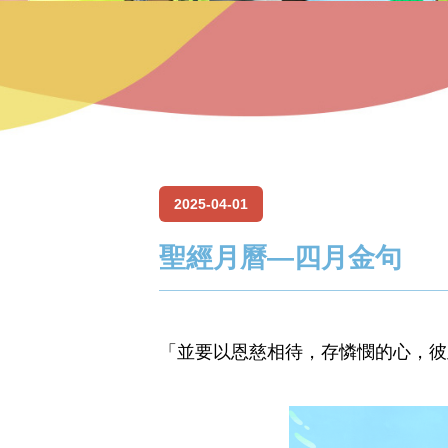
2025-04-01
聖經月曆—四月金句
「並要以恩慈相待，存憐憫的心，彼此