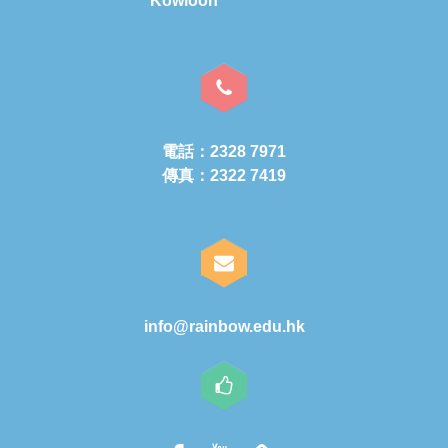
Kowloon
電話：2328 7971
傳真：2322 7419
info@rainbow.edu.hk