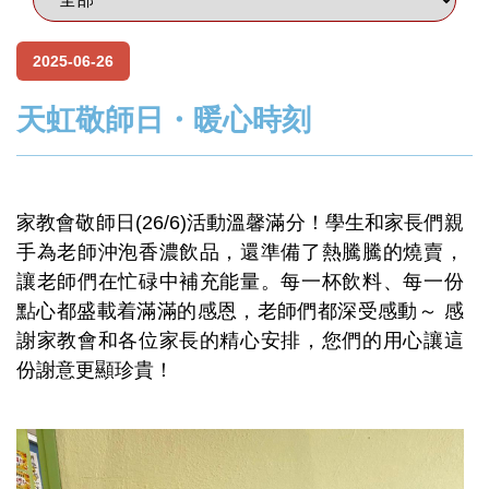
2025-06-26
天虹敬師日・暖心時刻
家教會敬師日(26/6)活動溫馨滿分！學生和家長們親
手為老師沖泡香濃飲品，還準備了熱騰騰的燒賣，
讓老師們在忙碌中補充能量。每一杯飲料、每一份
點心都盛載着滿滿的感恩，老師們都深受感動～ 感
謝家教會和各位家長的精心安排，您們的用心讓這
份謝意更顯珍貴！