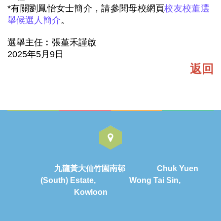
*有關劉鳳怡女士簡介，請參閱母校網頁
校友校董選
舉候選人簡介
。
選舉主任︰張堇禾謹啟
2025年5月9日
返回
九龍黃大仙竹園南邨 Chuk Yuen
(South) Estate, Wong Tai Sin,
Kowloon