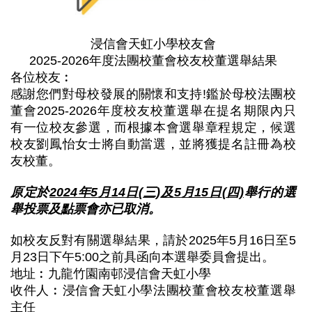
浸信會天虹小學校友會
2025-2026年度法團校董會校友校董選舉結果
各位校友︰
感謝您們對母校發展的關懷和支持!鑑於母校法團校
董會2025-2026年度校友校董選舉在提名期限內只
有一位校友參選，而根據本會選舉章程規定，候選
校友劉鳳怡女士將自動當選，並將獲提名註冊為校
友校董。
原定於
2024
年
5
月
14
日
(
三)
及
5
月15日
(
四)
舉行的選
舉投票及點票會亦已取消。
如校友反對有關選舉結果，請於2025年5月16日至5
月23日下午5:00之前具函向本選舉委員會提出。
地址︰九龍竹園南邨浸信會天虹小學
收件人︰浸信會天虹小學法團校董會校友校董選舉
主任