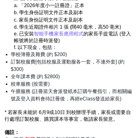
a. 「2026年度小一註冊證」正本
b. 學生身份証明文件正本及副本
c. 家長身份証明文件
正本及副本
d. 學生近期證件相片 1 張 (闊40 毫米，高50 亳米)
e. 已安裝
智能手機家長應用程式
的家長手提電話 (登入
帳號將於註冊時派發)
f. 以下現金，包括：
學校簿冊及雜費 (約 $200)
訂製校服費[包括校服及運動服各一套，不連外套] (約
$300)
全年課本費
(約 $2800)
校車服務 (按需要
)
午膳服務 (註冊當天會派發紙本訂購午餐指引，而相關編
號及登入資料會待註冊後，再經eClass發送給家長)
* 若家長未能於 6月9或10日 到校辦理手續，家長或需要自
行處理訂製校服、購買課本等事宜，敬請家長留意。
備註：