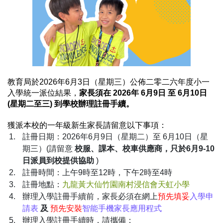
教育局於2026年6月3日（星期三）公佈二零二六年度小一
入學統一派位結果，
家長須在 2026年 6月9日 至 6月10日
(星期二至三) 到學校辦理註冊手續。
獲派本校的一年級新生家長請留意以下事項：
註冊日期：2026年6月9日（星期二）至 6月10日（星
期三）(請留意
校服、課本、校車供應商，只於6月9-10
日派員到校提供協助
)
註冊時間：上午9時至12時，下午2時至4時
註冊地點：
九龍黃大仙竹園南村浸信會天虹小學
辦理入學註冊手續前，家長必須在網上
預先填妥
入學申
請表
及
預先安裝
智能手機家長應用程式
辦理入學註冊手續時，請攜備：