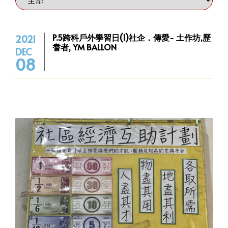
P.5跨科戶外學習日(1)社企．傳愛- 土作坊,歷
2021
耆者, YM BALLON
DEC
08